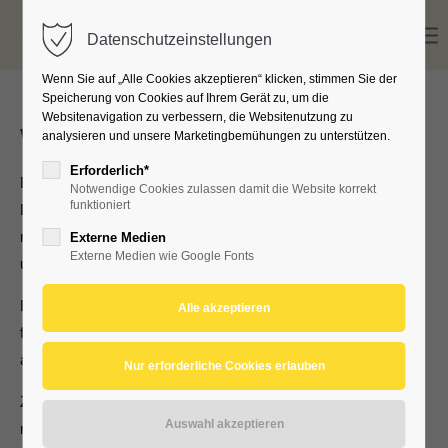
Datenschutzeinstellungen
Wenn Sie auf „Alle Cookies akzeptieren“ klicken, stimmen Sie der
Speicherung von Cookies auf Ihrem Gerät zu, um die
Websitenavigation zu verbessern, die Websitenutzung zu
Weitere Leistungsangebote
analysieren und unsere Marketingbemühungen zu unterstützen.
Erforderlich*
Bei allem was wir tun steht immer Ihr Kind im Mittelpunkt.
Notwendige Cookies zulassen damit die Website korrekt
funktioniert
Diagnose und Therapie ergeben sich in den meisten Fällen
nach einer sehr ausführlichen Befragung und einer
Externe Medien
Externe Medien wie Google Fonts
umfassenden körperlichen Untersuchung.
Eine individuelle Beratung auch bei „leichten“ Erkrankungen ist
für uns ebenso selbstverständlich, wie die Möglichkeit für Sie,
alle Ihre Fragen stellen zu können.
Zusätzlich bieten wir eine umfangreiche und leistungsfähige
medizintechnische Ausstattung, so dass Überweisungen zu