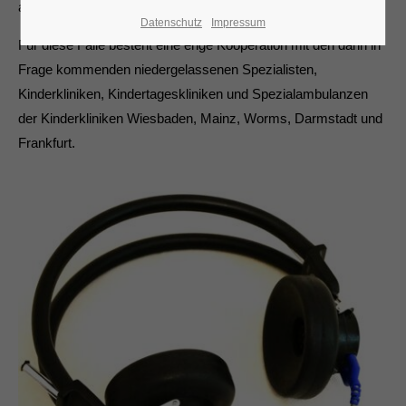
anderen Ärzten oder Klinken nur selten erforderlich werden.
Datenschutz
Impressum
Für diese Fälle besteht eine enge Kooperation mit den dann in
Frage kommenden niedergelassenen Spezialisten,
Kinderkliniken, Kindertageskliniken und Spezialambulanzen
der Kinderkliniken Wiesbaden, Mainz, Worms, Darmstadt und
Frankfurt.