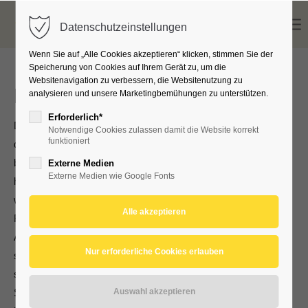
Datenschutzeinstellungen
Wenn Sie auf „Alle Cookies akzeptieren“ klicken, stimmen Sie der
Speicherung von Cookies auf Ihrem Gerät zu, um die
Websitenavigation zu verbessern, die Websitenutzung zu
PLUSOPTIX
analysieren und unsere Marketingbemühungen zu unterstützen.
Erforderlich*
Die Augenvorsorge mit dem "Plusoptix Vision Screener" dient
Notwendige Cookies zulassen damit die Website korrekt
funktioniert
der frühzeitigen Erkennung von Sehstörungen. Durch eine
berührungslose, sekundenschnelle Messung können die am
Externe Medien
Externe Medien wie Google Fonts
häufigsten vorkommenden Sehstörungen erkannt werden. Ein
wichtiger Bestandteil der frühzeitigen Augenvorsorge ist die
Refraktionsmessung. Diese ist die Grundlage des
Amblyopiescreenings. So kann mit dem Amblyopiescreening
schon bei Säuglingen (ab 6 Monaten) festgestellt werden, ob
sich die Augen altersgerecht entwickeln. Werden
Sehstörungen nicht in den ersten Lebensjahren erkannt und